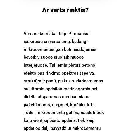
Ar verta rinktis?
Vienareikšmiškai taip. Pirmiausiai
išskirčiau universalumą, kadangi
mikrocementas gali būti naudojamas
beveik visuose šiuolaikiniuose
interjeruose. Tai lemia platus betono
efekto pasirinkimo spektras (spalva,
struktūra ir pan.), puikus suderinamumas
su kitomis apdailos medžiagomis bei
didelis atsparumas mechaniniams
pažeidimams, drėgmei, karščiui ir t.t.
Todėl, mikrocementą galimą naudoti tiek
kaip vientisą būsto apdailą, tiek kaip
apdailos dalį, pavyzdžiui mikrocementu