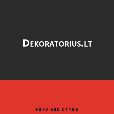
Dekoratorius.lt
Mikrocemento sprendimai
namų interjere

Mikrocementas
+370 630 01186