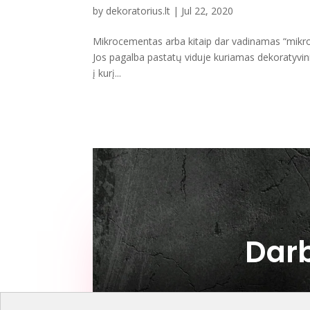
by
dekoratorius.lt
|
Jul 22, 2020
Mikrocementas arba kitaip dar vadinamas “mikrob
Jos pagalba pastatų viduje kuriamas dekoratyv
į kurį...
Darb