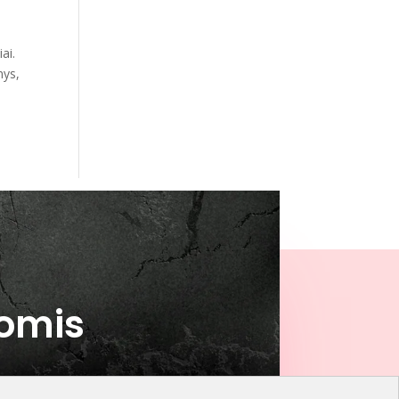
ai.
nys,
domis