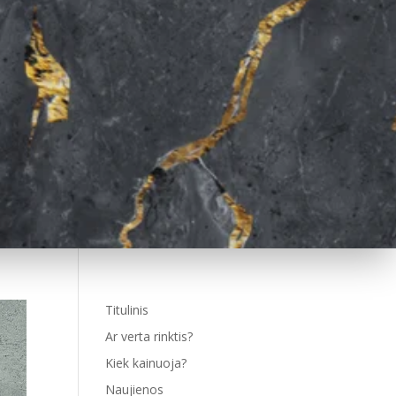
Titulinis
Ar verta rinktis?
Kiek kainuoja?
Naujienos