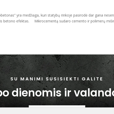
etonas” yra medžiaga, kuri statybų rinkoje pasirodė dar gana neseni
inis betono efektas. Mikrocementą sudaro cemento ir polimerų miši
SU MANIMI SUSISIEKTI GALITE
o dienomis ir valan
+370 630 01186