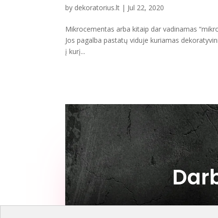
by
dekoratorius.lt
|
Jul 22, 2020
Mikrocementas arba kitaip dar vadinamas “mikrob
Jos pagalba pastatų viduje kuriamas dekoratyv
į kurį...
Darb