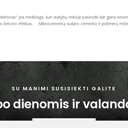
etonas” yra medžiaga, kuri statybų rinkoje pasirodė dar gana neseni
inis betono efektas. Mikrocementą sudaro cemento ir polimerų miši
SU MANIMI SUSISIEKTI GALITE
o dienomis ir valan
+370 630 01186