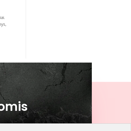
ai.
nys,
domis