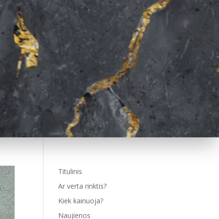
Titulinis
Ar verta rinktis?
Kiek kainuoja?
Naujienos